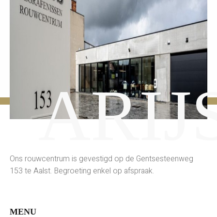
ARIJ
Ons rouwcentrum is gevestigd op de Gentsesteenweg
153 te Aalst. Begroeting enkel op afspraak.
MENU