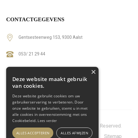
CONTACTGEGEVENS
Gentsesteenweg 153, 9300 Aalst
053/ 21 29 44
×
info@arijsbegrafenissen.be
Deze website maakt gebruik
van cookies.
BTW
BE0886013836
Deze website gebruikt cookies om uw
gebruikerservaring te verbeteren. Door
onze website te gebruiken, stemt u in met
alle cookies in overeenstemming met ons
Cookiebeleid.
Lees verder
© 2021 Arijs Begrafenissen. All Rights Reserved.
ALLES ACCEPTEREN
ALLES AFWIJZEN
Privacy Policy
-
Cookie Policy
-
Sitemap