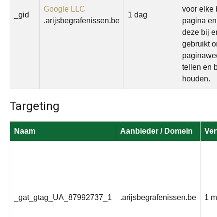
Google LLC
voor elke
_gid
1 dag
.arijsbegrafenissen.be
pagina en
deze bij e
gebruikt 
paginawe
tellen en b
houden.
Targeting
Naam
Aanbieder / Domein
Ver
_gat_gtag_UA_87992737_1
.arijsbegrafenissen.be
1 m