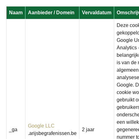
Naam
Aanbieder / Domein
Vervaldatum
Omschrij
Deze coo
gekoppel
Google Un
Analytics 
belangrij
is van de
algemeen 
analysese
Google. 
cookie wo
gebruikt 
gebruikers
ondersche
een willek
Google LLC
_ga
2 jaar
gegenere
.arijsbegrafenissen.be
nummer to