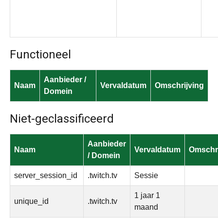
Functioneel
Aanbieder /
Naam
Vervaldatum
Omschrijving
Domein
Niet-geclassificeerd
Aanbieder
Naam
Vervaldatum
Omschri
/ Domein
server_session_id
.twitch.tv
Sessie
1 jaar 1
unique_id
.twitch.tv
maand