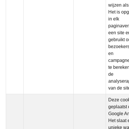
wijzen als
Het is o
in elk
paginaver
een site e
gebruikt 
bezoekers
en
campagn
te bereke
de
analysera
van de sit
Deze cook
geplaatst
Google An
Het slaat
unieke wa