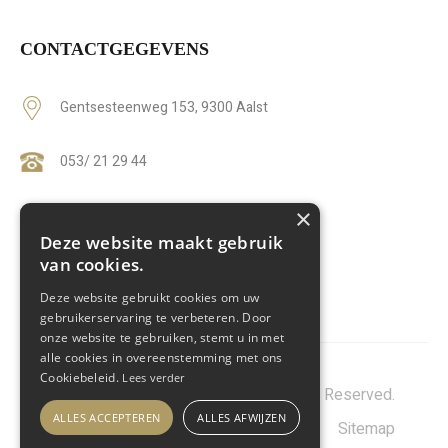
CONTACTGEGEVENS
Gentsesteenweg 153, 9300 Aalst
053/ 21 29 44
×
info@arijsbegrafenissen.be
Deze website maakt gebruik
van cookies.
BTW
BE0886013836
Deze website gebruikt cookies om uw
gebruikerservaring te verbeteren. Door
onze website te gebruiken, stemt u in met
alle cookies in overeenstemming met ons
Cookiebeleid.
Lees verder
© 2021 Arijs Begrafenissen. All Rights Reserved.
ALLES ACCEPTEREN
ALLES AFWIJZEN
Privacy Policy
-
Cookie Policy
-
Sitemap