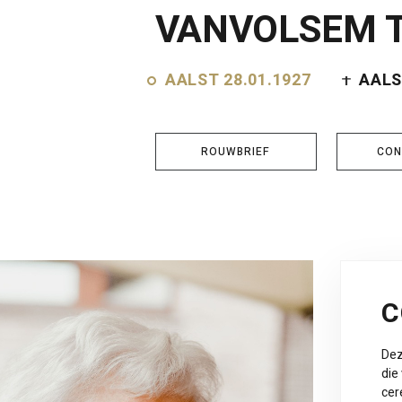
VANVOLSEM 
AALST 28.01.1927
AALST
ROUWBRIEF
CON
C
Dez
die
cer