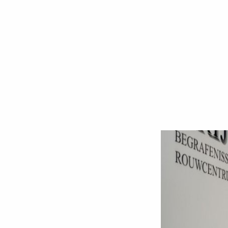
N
C
O
N
D
I
T
I
E
S
*