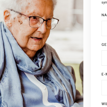
sym
N
G
E-
WI