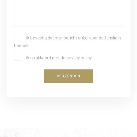
G
Ik bevestig dat mijn bericht enkel voor de familie is
E
bedoeld
K
B
Ik ga akkoord met de privacy policy
O
E
Z
V
E
VERZENDEN
E
N
S
C
T
O
I
N
G
D
I
O
N
L
G
A