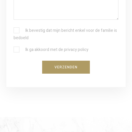
G
Ik bevestig dat mijn bericht enkel voor de familie is
E
bedoeld
K
B
Ik ga akkoord met de privacy policy
O
E
Z
V
E
VERZENDEN
E
N
S
C
T
O
I
N
G
D
I
O
N
L
G
A
T
T